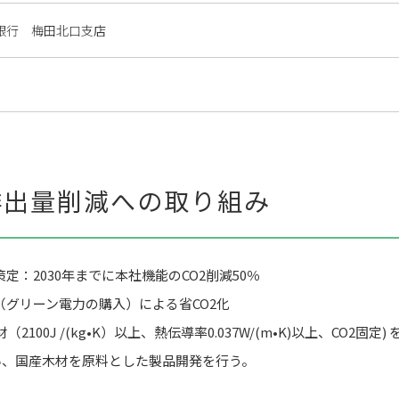
銀行 梅田北口支店
排出量削減への取り組み
：2030年までに本社機能のCO2削減50％
グリーン電力の購入）による省CO2化
100J /(kg•K）以上、熱伝導率0.037W/(m•K)以上、CO2固定
行い、国産木材を原料とした製品開発を行う。