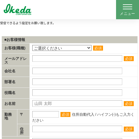
※入力完了後にinfo@iskcorp.comより確認メールが届きます。迷惑メールの設定をされている方は
受信できるよう設定をお願い致します。
■お客様情報
お客様(職種)
必須
メールアドレ
必須
ス
会社名
部署名
役職名
お名前
必須
勤務
〒
必須
住所自動代入 / ハイフン(-)もご入力く
地
ださい
住
必須
所