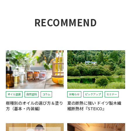
RECOMMEND
オイル塗装
自然塗料
コラム
お知らせ
ピックアップ
セミナー
樹種別のオイルの選び方＆塗り
夏の断熱に強い ドイツ製木繊
方（基本・内装編）
維断熱材『STEICO』