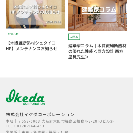
お知らせ
コラム
【木繊維断熱材シュタイコ
建築家コラム｜木質繊維断熱材
HP】メンテナンスお知らせ
の優れた性能＜西方設計 西方
里見先生＞
株式会社イケダコーポレーション
本社│〒553-0003 大阪府大阪市福島区福島4-8-28 FJビル3F
TEL：0120-544-453
営業所│東京・名古屋・福岡・仙台