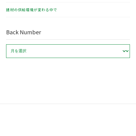
建材の供給環境が変わる中で
Back Number
ア
ー
カ
イ
ブ