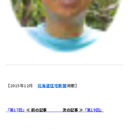
【2015年12月
北海道住宅新聞
掲載】
『第17回』
≪ 前の記事
次の記事
≫
『第19回』