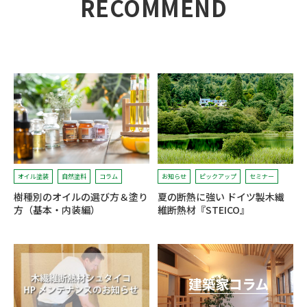
RECOMMEND
オイル塗装
自然塗料
コラム
お知らせ
ピックアップ
セミナー
樹種別のオイルの選び方＆塗り
夏の断熱に強い ドイツ製木繊
方（基本・内装編）
維断熱材『STEICO』