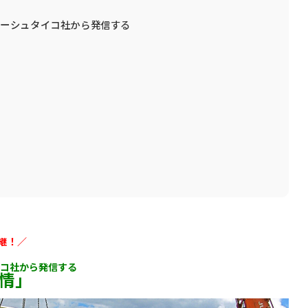
カーシュタイコ社から発信する
継！／
コ社から発信する
情」