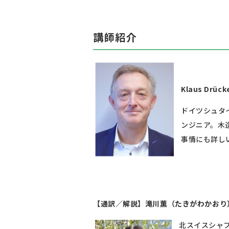
講師紹介
Klaus Drüc
ドイツシュタ
ンジニア。木
事情にも詳し
【通訳／解説】滝川薫（たきがわかおり
北スイスシャ