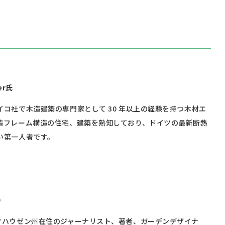
ker氏
イコ社で木造建築の専門家として 30 年以上の経験を持つ木材エ
造フレーム構造の住宅、建築を熟知しており、ドイツの最新断熱
い第一人者です。
）
フハウゼン州在住のジャーナリスト、著者、ガーデンデザイナ