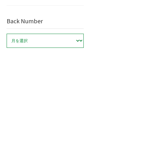
Back Number
ア
ー
カ
イ
ブ