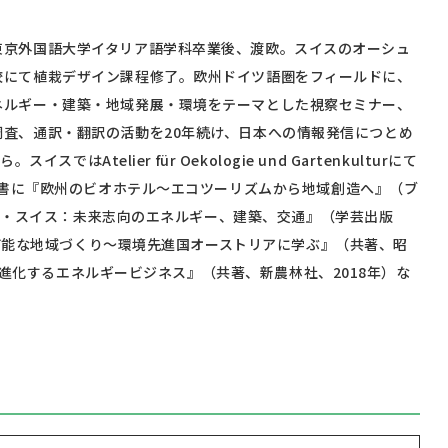
東京外国語大学イタリア語学科卒業後、渡欧。スイスのオーシュ
校にて植栽デザイン課程修了。欧州ドイツ語圏をフィールドに、
ネルギー・建築・地域発展・環境をテーマとした視察セミナー、
調査、通訳・翻訳の活動を20年続け、日本への情報発信につとめ
はAtelier für Oekologie und Gartenkulturにて
書に『欧州のビオホテル～エコツーリズムから地域創造へ』（ブ
ブル・スイス：未来志向のエネルギー、建築、交通』（学芸出版
続可能な地域づくり～環境先進国オーストリアに学ぶ』（共著、昭
！進化するエネルギービジネス』（共著、新農林社、2018年）な