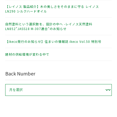
【レイノス 製品紹介】木の美しさをそのままに守る レイノス
LN290 シルクハードオイル
自然塗料という選択肢を、設計の中へ -レイノス天然塗料
LN852”JASS18 M-307適合”のお知らせ
【ikeco発行のお知らせ】住まいの情報誌 ikeco Vol.50 特別号
建材の供給環境が変わる中で
Back Number
ア
ー
カ
イ
ブ