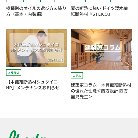
樹種別のオイルの選び方＆塗り
夏の断熱に強い ドイツ製木繊
方（基本・内装編）
維断熱材『STEICO』
お知らせ
コラム
【木繊維断熱材シュタイコ
建築家コラム｜木質繊維断熱材
HP】メンテナンスお知らせ
の優れた性能＜西方設計 西方
里見先生＞