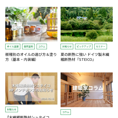
オイル塗装
自然塗料
コラム
お知らせ
ピックアップ
セミナー
樹種別のオイルの選び方＆塗り
夏の断熱に強い ドイツ製木繊
方（基本・内装編）
維断熱材『STEICO』
お知らせ
コラム
【木繊維断熱材シュタイコ