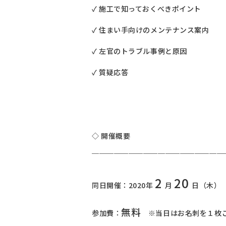
✓ 施工で知っておくべきポイント
✓ 住まい手向けのメンテナンス案内
✓ 左官のトラブル事例と原因
✓ 質疑応答 et
◇ 開催概要
￣￣￣￣￣￣￣￣￣￣￣￣￣￣￣￣￣￣
2
20
同日開催：2020年
月
日（木） 1
無料
参加費：
※当日はお名刺を１枚