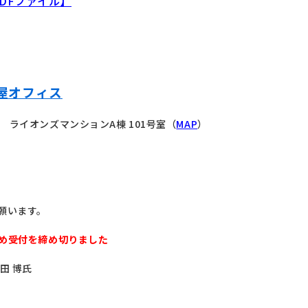
DFファイル】
屋オフィス
 ライオンズマンションA棟 101号室（
MAP
）
願います。
め受付を締め切りました
田 博氏