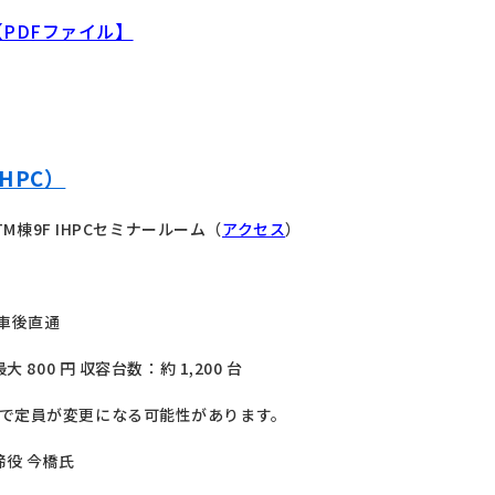
PDFファイル】
HPC）
TM棟9F IHPCセミナールーム（
アクセス
）
車後直通
800 円 収容台数：約 1,200 台
成で定員が変更になる可能性があります。
締役 今橋氏