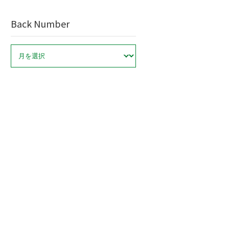
Back Number
ア
ー
カ
イ
ブ