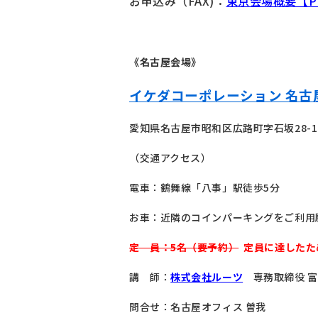
お申込み（FAX)：
東京会場概要【P
《名古屋会場》
イケダコーポレーション 名古
愛知県名古屋市昭和区広路町字石坂28-1
（交通アクセス）
電車：鶴舞線「八事」駅徒歩5分
お車：近隣のコインパーキングをご利用
定 員：5名（要予約）
定員に達したた
講 師：
株式会社ルーツ
専務取締役 富
問合せ：名古屋オフィス 曽我