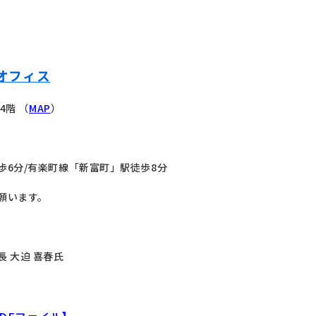
オフィス
4階 （
MAP
）
6分/有楽町線「新富町」駅徒歩8分
願います。
 大迫 喜春氏