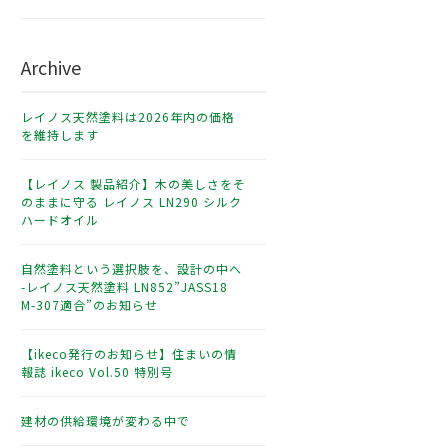
Archive
レイノス天然塗料は2026年内の価格
を維持します
【レイノス 製品紹介】木の美しさをそ
のままに守る レイノス LN290 シルク
ハードオイル
自然塗料という選択肢を、設計の中へ
-レイノス天然塗料 LN852”JASS18
M-307適合”のお知らせ
【ikeco発行のお知らせ】住まいの情
報誌 ikeco Vol.50 特別号
建材の供給環境が変わる中で