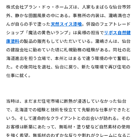
株式会社プラン・ドゥ・ホームズは、人家もまばらな仙台市郊
外、静かな田園風景の中にある。事務所の内装は、瀧嶋満也さ
んが自らの手で塗った
天然スイス漆喰
。併設のフェアトレード
ショップ「魔法の黄色いランプ」は奥様の担当で
リボス自然健
康塗料
の製品の販売もしていただいている。瀧嶋さんは、仙台
の建設会社に勤めていた頃に札幌勤務の経験がある。同社の北
海道進出を担う立場で、本州とはまるで違う環境の中で奮戦し
た。その後同社を退社、仙台に戻り、新たな環境で再び住宅の
仕事に就く。
当時は、まだまだ住宅市場に断熱が浸透していなかった仙台
で、北海道での経験と技術を役立てて先駆的な仕事ができたと
いう。そして運命的なクライアントとの出会いが訪れる。その
お客様は新築にあたって、無垢材・塗り壁など自然素材の使用
を強く希望。無垢材のわずかな反りや割れがクレームになるこ