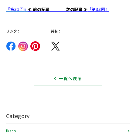
『第31回』
≪ 前の記事
次の記事
≫
『第33回』
リンク :
共有 :
一覧へ戻る
Category
ikeco