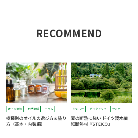
RECOMMEND
オイル塗装
自然塗料
コラム
お知らせ
ピックアップ
セミナー
樹種別のオイルの選び方＆塗り
夏の断熱に強い ドイツ製木繊
方（基本・内装編）
維断熱材『STEICO』