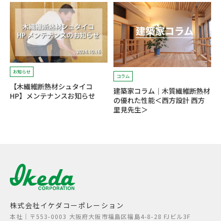
お知らせ
コラム
【木繊維断熱材シュタイコ
建築家コラム｜木質繊維断熱材
HP】メンテナンスお知らせ
の優れた性能＜西方設計 西方
里見先生＞
株式会社イケダコーポレーション
本社│〒553-0003 大阪府大阪市福島区福島4-8-28 FJビル3F