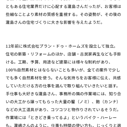
ともある住宅業界だけに心配する瀧島さんだったが、お客様は
些細なことより素材の質感を重視する。その姿勢が、その後の
瀧島さんの住宅づくりに大きな影響を与えたようだ。
12年前に株式会社プラン・ドゥ・ホームズを設立して独立。
住宅の新築・リフォームのほか、店舗・古民家再生なども手掛
ける。工期、予算、用途など建築には様々な制約があり、
100％自然素材とはならないことも多いが、全ての案件で少し
でも多く自然素材を使う。そんな気持ちをお客様に伝え、共感
していただける方の仕事を選んで取り組んでいきたいと話す。
手仕事も大好きな瀧島さん、事務所の隣の作業場には、知り合
いの大工から譲ってもらった大量の鑿（ノミ）、鉋（カンナ）
などの大工道具があり、コツコツと物作りされているそうだ。
作業場には「ときどき乗ってるよ」というバイク・ハーレー
も。瀧嶋さんのように、仕事も時間の使い方も、じっくりと選