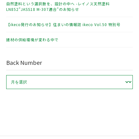
自然塗料という選択肢を、設計の中へ -レイノス天然塗料
LN852”JASS18 M-307適合”のお知らせ
【ikeco発行のお知らせ】住まいの情報誌 ikeco Vol.50 特別号
建材の供給環境が変わる中で
Back Number
ア
ー
カ
イ
ブ