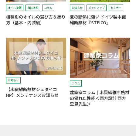
オイル塗装
自然塗料
コラム
お知らせ
ピックアップ
セミナー
樹種別のオイルの選び方＆塗り
夏の断熱に強い ドイツ製木繊
方（基本・内装編）
維断熱材『STEICO』
お知らせ
コラム
【木繊維断熱材シュタイコ
建築家コラム｜木質繊維断熱材
HP】メンテナンスお知らせ
の優れた性能＜西方設計 西方
里見先生＞