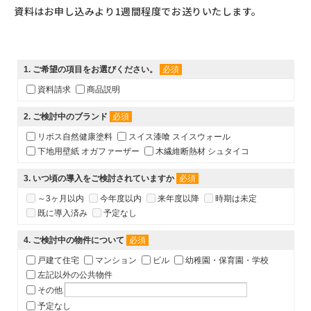
資料はお申し込みより1週間程度でお送りいたします。
1
. ご希望の項目をお選びください。
必須
資料請求
商品説明
2
. ご検討中のブランド
必須
リボス自然健康塗料
スイス漆喰 スイスウォール
下地用壁紙 オガファーザー
木繊維断熱材 シュタイコ
3
. いつ頃の導入をご検討されていますか
必須
～3ヶ月以内
今年度以内
来年度以降
時期は未定
既に導入済み
予定なし
4
. ご検討中の物件について
必須
戸建て住宅
マンション
ビル
幼稚園・保育園・学校
左記以外の公共物件
その他
予定なし