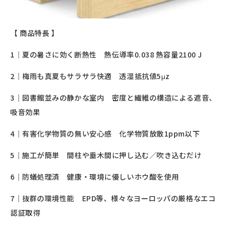
【 商品特長 】
1｜夏の暑さに効く断熱性 熱伝導率0.038 熱容量2100 J
2｜梅雨も真夏もサラサラ快適 透湿抵抗値5μz
3｜図書館並みの静かな室内 密度と繊維の構造による遮音、
吸音効果
4｜有害化学物質の無い安心感 化学物質放散1ppm以下
5｜施工が簡単 間柱や垂木間に押し込む／吹き込むだけ
6｜防蟻処理済 健康・環境に優しいホウ酸を使用
7｜抜群の環境性能 EPD等、様々なヨーロッパの厳格なエコ
認証取得