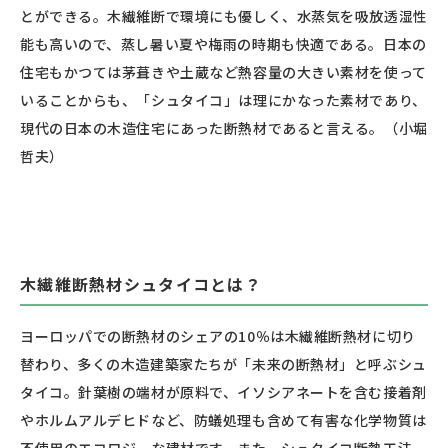
とができる。木繊維断で環境にも優しく、水蒸気を吸放透湿性
能も高いので、蒸し暑い夏や梅雨の時期も快適である。日本の
住宅もかつては茅葺きや土蔵など熱容量の大きい素材を使って
いることからも、「シュタイコ」は理にかなった素材であり、
現代の日本の木造住宅にあった断熱材であると言える。（小堀
哲夫）
木繊維断熱材シュタイコとは？
ヨーロッパでの断熱材のシェアの10％は木繊維断熱材に切り
替わり、多くの木造建築家たちが「未来の断熱材」と呼ぶシュ
タイコ。針葉樹の端材が原料で、イソシアネートを含む接着剤
やホルムアルデヒドなど、防蟻処理も含めて有害な化学物質は
不使用のエコロジーな建材です。また、シュタイコ断熱工法