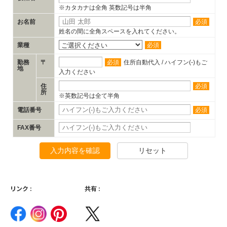
※カタカナは全角 英数記号は半角
お名前
必須
姓名の間に全角スペースを入れてください。
業種
必須
勤務
〒
必須
住所自動代入 / ハイフン(-)もご
地
入力ください
住
必須
所
※英数記号は全て半角
電話番号
必須
FAX番号
入力内容を確認
リセット
リンク :
共有 :