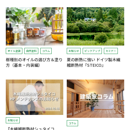
オイル塗装
自然塗料
コラム
お知らせ
ピックアップ
セミナー
樹種別のオイルの選び方＆塗り
夏の断熱に強い ドイツ製木繊
方（基本・内装編）
維断熱材『STEICO』
お知らせ
コラム
【木繊維断熱材シュタイコ