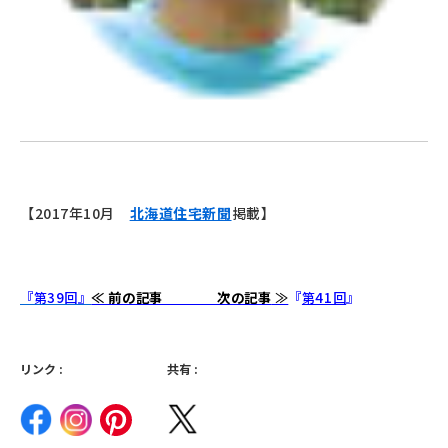
【2017年10月
北海道住宅新聞
掲載】
『第39回』
≪ 前の記事 次の記事
≫
『
第41回
』
リンク :
共有 :