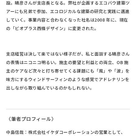
設。晴彦さんが支店長となる。弊社が企画するエコバウ建築ツ
アーにも兄弟で参加、エコロジカルな建築の研究と実践に邁進
していく。事業内容と合わなくなった社名は2008 年に、現在
の「ビオプラス西條デザイン」に変更された。
支店経営は決して楽ではない様子だが、私と面談する晴彦さん
の表情はニコニコ明るい。施主の要望と利益との両立、OB 施
主のケアなど次々と打ち寄せてくる課題にも「風」や「波」を
味方にするウィンドサーフィンのような感覚でアドレナリンを
出しながら取り組んでいるのかもしれない。
〈筆者プロフィール〉
中島信哉：株式会社イケダコーポレーションの営業として、