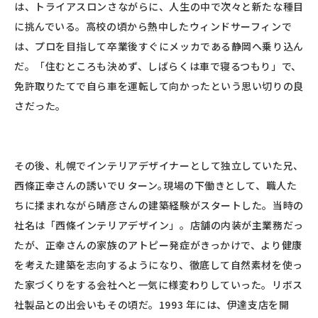
は、トライアスロンさながらに、人生の中で次々と新たな種目
に挑んでいる。高校の頃から熱中したウィンドサーフィンで
は、プロを目指して卒業後すぐにメッカである静岡へ乗り込ん
だ。「住むところも決めず、しばらくは車で寝るつもり」で、
免許取りたてで自ら車を運転して向かったという思い切りの良
さだった。
その後、札幌でインテリアデザイナーとして独立していた兄、
西條正幸さんの誘いでU ターン｡現場の下働きとして、職人た
ちに揉まれながら晴彦さんの建築経験がスタートした。当時の
社名は「西條インテリアデザイン」。店舗の内装が主業務だっ
たが、正幸さんの家族のアトピー発症がきっかけで、より健康
を考えた建築を志向するようになり、徹底して自然素材を使っ
た家づくりをする会社へと一気に様変わりしていった。リボス
社製品との出会いもその頃だ。1993 年には、伊達支店を開