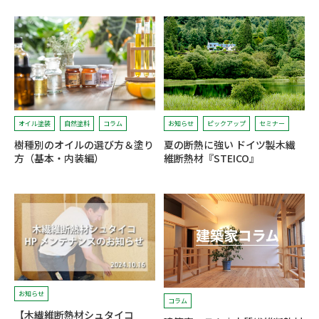
オイル塗装
自然塗料
コラム
お知らせ
ピックアップ
セミナー
樹種別のオイルの選び方＆塗り
夏の断熱に強い ドイツ製木繊
方（基本・内装編）
維断熱材『STEICO』
お知らせ
コラム
【木繊維断熱材シュタイコ