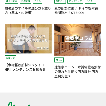
オイル塗装
自然塗料
コラム
お知らせ
ピックアップ
セミナー
樹種別のオイルの選び方＆塗り
夏の断熱に強い ドイツ製木繊
方（基本・内装編）
維断熱材『STEICO』
お知らせ
コラム
【木繊維断熱材シュタイコ
建築家コラム｜木質繊維断熱材
HP】メンテナンスお知らせ
の優れた性能＜西方設計 西方
里見先生＞