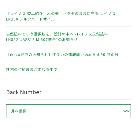
【レイノス 製品紹介】木の美しさをそのままに守る レイノス
LN290 シルクハードオイル
自然塗料という選択肢を、設計の中へ -レイノス天然塗料
LN852”JASS18 M-307適合”のお知らせ
【ikeco発行のお知らせ】住まいの情報誌 ikeco Vol.50 特別号
建材の供給環境が変わる中で
Back Number
ア
ー
カ
イ
ブ